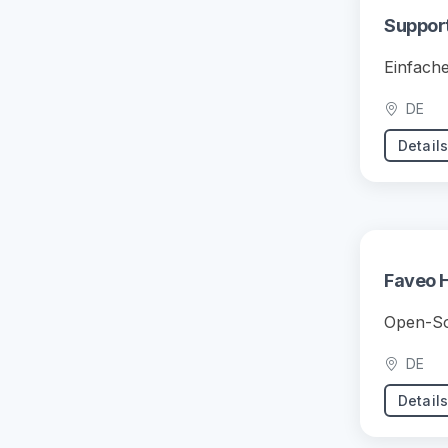
Suppor
Einfache
DE
Detail
Faveo 
Open-So
DE
Detail