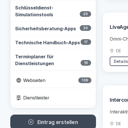
Schlüsseldienst-
Simulationstools
20
LiveAg
Sicherheitsberatung-Apps
20
Omni-Ch
Technische Handbuch-Apps
17
DE
Terminplaner für
Detail
Dienstleistungen
19
Webseiten
139
Dienstleister
Interc
Interakt
Eintrag erstellen
DE