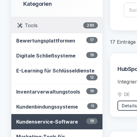
Kategorien
Tools
285
Bewertungsplattformen
17
17 Einträg
Digitale Schließsysteme
19
HubSpo
E-Learning für Schlüsseldienste
12
Integrie
Inventarverwaltungstools
19
DE
Detail
Kundenbindungssysteme
11
Kundenservice-Software
19
Marketing-Tools für