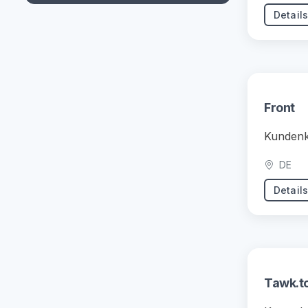
Detail
Front
Kundenko
DE
Detail
Tawk.t