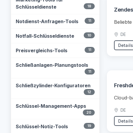
Schlüsseldienste
18
Zendes
Notdienst-Anfragen-Tools
11
Beliebte
DE
Notfall-Schlüsseldienste
10
Detail
Preisvergleichs-Tools
11
Schließanlagen-Planungstools
11
Freshd
Schließzylinder-Konfiguratoren
12
Cloud-ba
Schlüssel-Management-Apps
DE
20
Detail
Schlüssel-Notiz-Tools
19