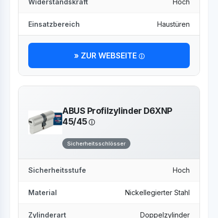
Widerstandskraft
Hoch
Einsatzbereich
Haustüren
» ZUR WEBSEITE
ABUS Profilzylinder D6XNP
45/45
Sicherheitsschlösser
Sicherheitsstufe
Hoch
Material
Nickellegierter Stahl
Zylinderart
Doppelzylinder