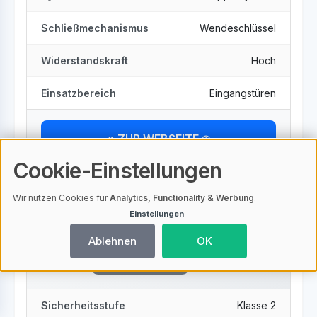
Schließmechanismus
Wendeschlüssel
Widerstandskraft
Hoch
Einsatzbereich
Eingangstüren
» ZUR WEBSEITE
Cookie-Einstellungen
Wir nutzen Cookies für
Analytics, Functionality & Werbung
.
Einstellungen
ABUS Profil-Zylinder C73N
30/35
Ablehnen
OK
Sicherheitsschlösser
Sicherheitsstufe
Klasse 2