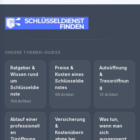
UNSERE THEMEN-GUIDES
Ratgeber &
Preise &
Autoöffnung
Wissen rund
Kosten eines
&
um
Schlüsseldie
Tresoröffnun
Schlüsseldie
nstes
g
nste
99 Artikel
12 Artikel
154 Artikel
Ablauf einer
Versicherung
Was tun,
professionell
&
wenn man
en
Kostenübern
sich
Türöffnung
ahme bei
ausgesperrt