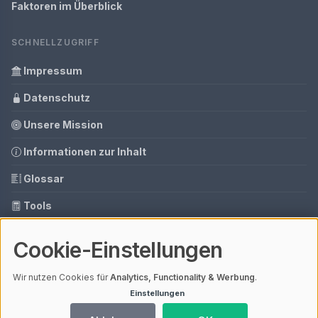
Faktoren im Überblick
SCHNELLZUGRIFF
Impressum
Datenschutz
Unsere Mission
Informationen zur Inhalt
Glossar
Tools
Ihre Datenschutzeinstellungen
Cookie-Einstellungen
Media Daten
Wir nutzen Cookies für
Analytics, Functionality & Werbung
.
Einstellungen
© 2026 Schlüsseldienst Finden | V4.1