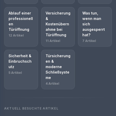
Ablauf einer
Versicherung
Was tun,
professionell
&
wenn man
en
Kostenübern
sich
Türöffnung
ahme bei
ausgesperrt
Türöffnung
hat?
12 Artikel
11 Artikel
7 Artikel
Sicherheit &
Türsicherung
Einbruchsch
en &
utz
moderne
Schließsyste
5 Artikel
me
4 Artikel
AKTUELL BESUCHTE ARTIKEL