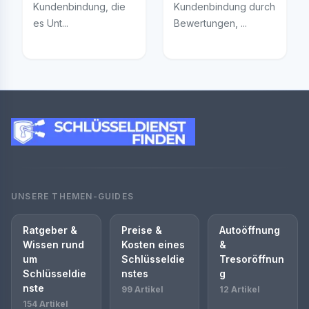
Kundenbindung, die
Kundenbindung durch
es Unt...
Bewertungen, ...
UNSERE THEMEN-GUIDES
Ratgeber &
Preise &
Autoöffnung
Wissen rund
Kosten eines
&
um
Schlüsseldie
Tresoröffnun
Schlüsseldie
nstes
g
nste
99 Artikel
12 Artikel
154 Artikel