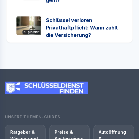
geht?
Schlüssel verloren
Privathaftpflicht: Wann zahlt
KI-generiert
die Versicherung?
UNSERE THEMEN-GUIDES
Ratgeber &
Preise &
Autoöffnung
Wissen rund
Kosten eines
&