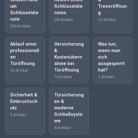
um
Schlüsseldie
Tresoröffnun
Schlüsseldie
nstes
g
nste
99 Artikel
12 Artikel
154 Artikel
Ablauf einer
Versicherung
Was tun,
professionell
&
wenn man
en
Kostenübern
sich
Türöffnung
ahme bei
ausgesperrt
Türöffnung
hat?
12 Artikel
11 Artikel
7 Artikel
Sicherheit &
Türsicherung
Einbruchsch
en &
utz
moderne
Schließsyste
5 Artikel
me
4 Artikel