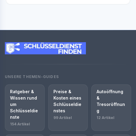
UNSERE THEMEN-GUIDES
Ratgeber &
Preise &
Autoöffnung
Wissen rund
Kosten eines
&
um
Schlüsseldie
Tresoröffnun
Schlüsseldie
nstes
g
nste
99 Artikel
12 Artikel
154 Artikel